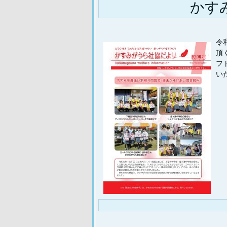
かす
令
頂
フ
い