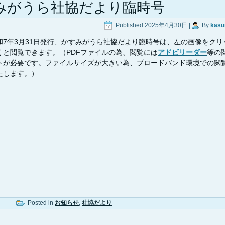
みがうら社協だより臨時号
Published
2025年4月30日
|
By
kasu
和7年3月31日発行、かすみがうら社協だより臨時号は、左の画像をクリ
くと閲覧できます。（PDFファイルの為、閲覧には
アドビリーダー
等の
トが必要です。ファイルサイズが大きい為、ブロードバンド環境での閲
たします。）
Posted in
お知らせ
,
社協だより