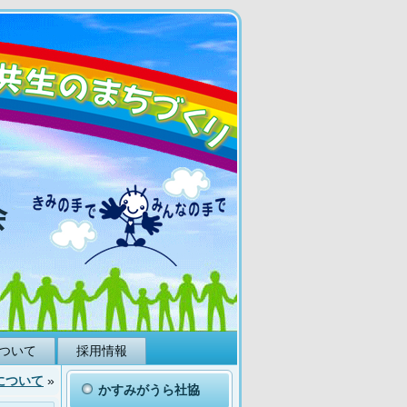
会
ついて
採用情報
について
»
かすみがうら社協