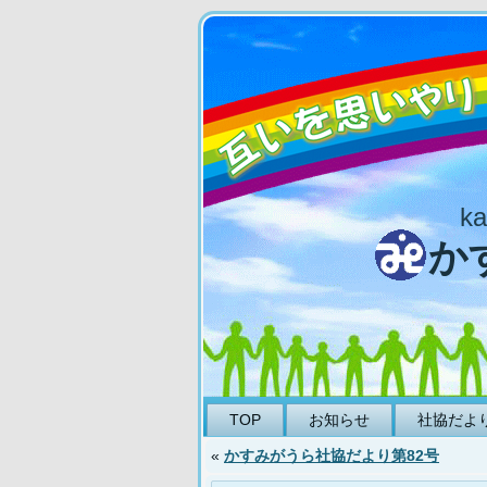
ka
か
TOP
お知らせ
社協だよ
«
かすみがうら社協だより第82号