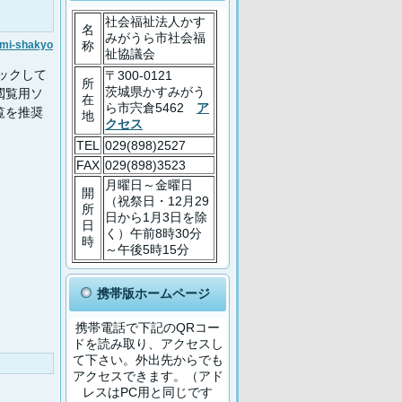
社会福祉法人かす
名
みがうら市社会福
称
mi-shakyo
祉協議会
ックして
〒300-0121
所
茨城県かすみがう
閲覧用ソ
在
ら市宍倉5462
ア
覧を推奨
地
クセス
TEL
029(898)2527
FAX
029(898)3523
月曜日～金曜日
開
（祝祭日・12月29
所
日から1月3日を除
日
く）午前8時30分
時
～午後5時15分
携帯版ホームページ
携帯電話で下記のQRコー
ドを読み取り、アクセスし
て下さい。外出先からでも
アクセスできます。（アド
レスはPC用と同じです