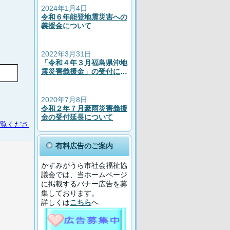
2024年1月4日
令和６年能登地震災害への
義援金について
2022年3月31日
「令和４年３月福島県沖地
震災害義援金」の受付につ
いて
2020年7月8日
令和２年７月豪雨災害義援
金の受付延長について
覧くださ
有料広告のご案内
かすみがうら市社会福祉協
議会では、当ホームページ
に掲載するバナー広告を募
集しております。
詳しくは
こちら
へ