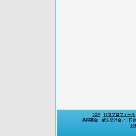
TOP
|
社協プロフィール
共同募金・歳末助け合い
|
日
お