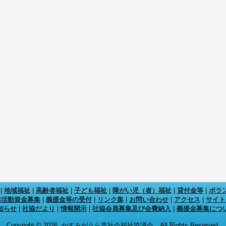
|
地域福祉
|
高齢者福祉
|
子ども福祉
|
障がい児（者）福祉
|
貸付金等
|
ボラ
赤活動資金募集
|
義援金等の受付
|
リンク集
|
お問い合わせ
|
アクセス
|
サイト
知らせ
|
社協だより
|
情報開示
|
社協会員募集及び会費納入
|
義援金募集につ
Copyright © 2026. かすみがうら市社会福祉協議会 All Rights Reserved.