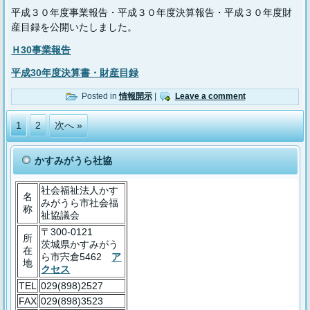
平成３０年度事業報告・平成３０年度決算報告・平成３０年度財
産目録を公開いたしました。
Ｈ30事業報告
平成30年度決算書・財産目録
Posted in
情報開示
|
Leave a comment
1
2
次へ »
かすみがうら社協
社会福祉法人かす
名
みがうら市社会福
称
祉協議会
〒300-0121
所
茨城県かすみがう
在
ら市宍倉5462
ア
地
クセス
TEL
029(898)2527
FAX
029(898)3523