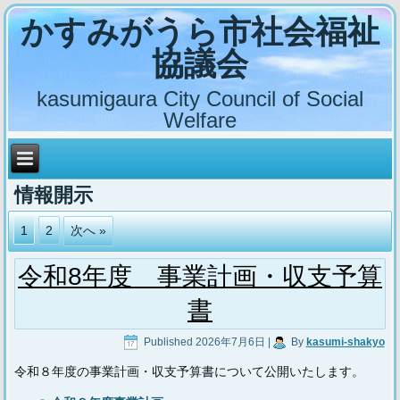
かすみがうら市社会福祉
協議会
kasumigaura City Council of Social
Welfare
情報開示
1
2
次へ »
令和8年度 事業計画・収支予算
書
Published
2026年7月6日
|
By
kasumi-shakyo
令和８年度の事業計画・収支予算書について公開いたします。