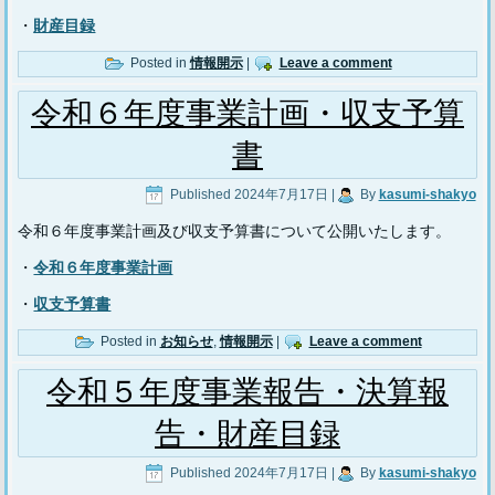
・
財産目録
Posted in
情報開示
|
Leave a comment
令和６年度事業計画・収支予算
書
Published
2024年7月17日
|
By
kasumi-shakyo
令和６年度事業計画及び収支予算書について公開いたします。
・
令和６年度事業計画
・
収支予算書
Posted in
お知らせ
,
情報開示
|
Leave a comment
令和５年度事業報告・決算報
告・財産目録
Published
2024年7月17日
|
By
kasumi-shakyo