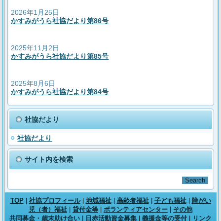
2026年1月25日
かすみがうら社協だより第86号
2025年11月2日
かすみがうら社協だより第85号
2025年8月6日
かすみがうら社協だより第84号
社協だより
社協だより
サイト内を検索
TOP
|
社協プロフィール
|
地域福祉
|
高齢者福祉
|
子ども福祉
|
障がい
児（者）福祉
|
貸付金等
|
ボランティアセンター
|
その他
共同募金・歳末助け合い
|
日赤活動資金募集
|
義援金等の受付
|
リンク